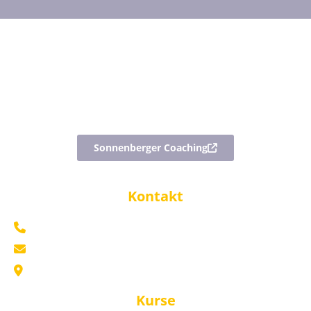
Sonnenberger Coaching
Kontakt
+49 176 70799809
mail@sonnenberger-akademie.com
Marktplatz 5 69469 Weinheim
Kurse