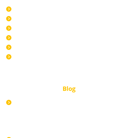
Alle Kurse
Live in Weinheim
Live Online
Pflege Live Online
Inhouse
Selbstlernkurse
Blog
Alle Blogartikel
Neuster Blogartikel
Inhouse-Seminar: Die effektivste Form der