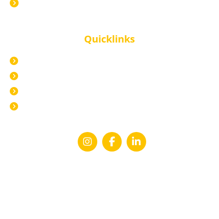
Mitarbeiterentwicklung?
Quicklinks
Impressum
Datenschutz
AGB und Zahlung
Widerrufsbelehrung