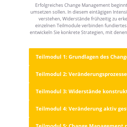
Erfolgreiches Change Management beginnt
umsetzen sollen. In diesem eintägigen Inten
verstehen, Widerstände frühzeitig zu er
einzelnen Teilmodule verbinden fundiertes
entwickeln Sie konkrete Strategien, mit dene
Teilmodul 1: Grundlagen des Cha
Teilmodul 2: Veränderungsprozess
Teilmodul 3: Widerstände konstruk
Teilmodul 4: Veränderung aktiv ges
Teilmodul 5: Change Management n