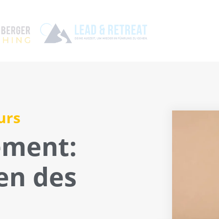
urs
ement:
en des