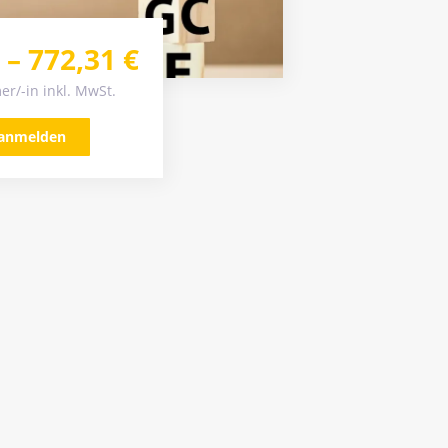
–
772,31
€
er/-in inkl. MwSt.
 anmelden