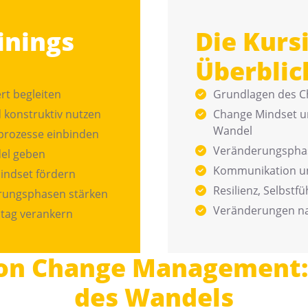
inings
Die Kurs
Überblic
rt begleiten
Grundlagen des 
 konstruktiv nutzen
Change Mindset u
Wandel
prozesse einbinden
Veränderungsphas
del geben
Kommunikation u
indset fördern
Resilienz, Selbst
erungsphasen stärken
Veränderungen na
ltag verankern
on Change Management: 
des Wandels