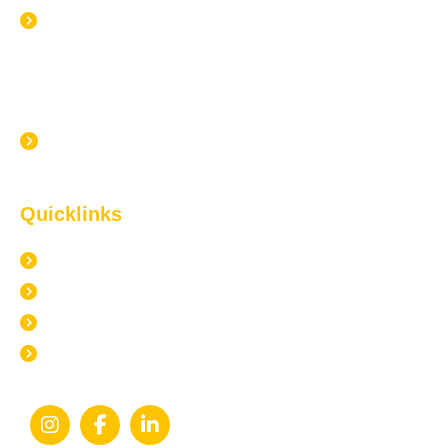
Alle Blogartikel
Neuster Blogartikel
Inhouse-Seminar: Die effektivste Form der
Mitarbeiterentwicklung?
Quicklinks
Impressum
Datenschutz
AGB und Zahlung
Widerrufsbelehrung