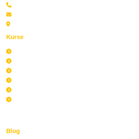
+49 176 70799809
mail@sonnenberger-akademie.com
Marktplatz 5 69469 Weinheim
Kurse
Alle Kurse
Live in Weinheim
Live Online
Pflege Live Online
Inhouse
Selbstlernkurse
Blog