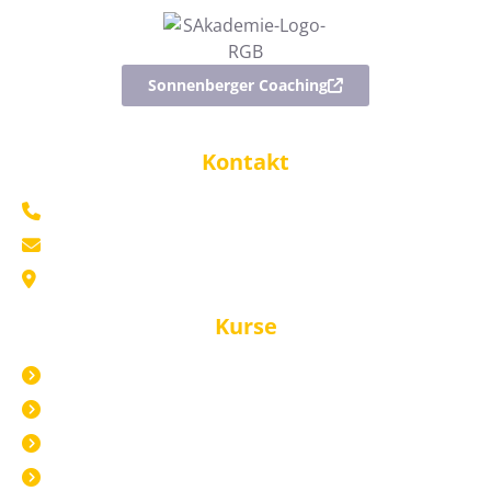
Sonnenberger Coaching
Kontakt
+49 176 70799809
mail@sonnenberger-akademie.com
Marktplatz 5 69469 Weinheim
Kurse
Alle Kurse
Live in Weinheim
Live Online
Pflege Live Online