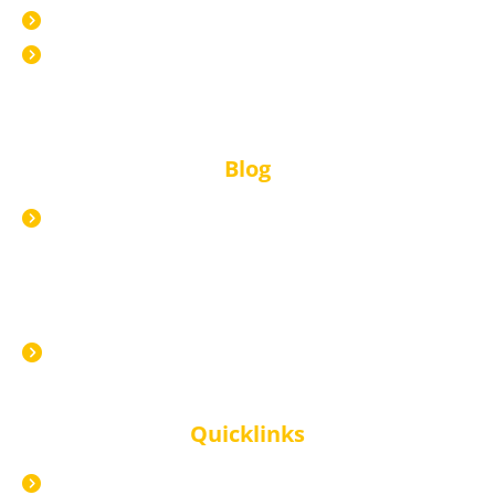
Inhouse
Selbstlernkurse
Blog
Alle Blogartikel
Neuster Blogartikel
Inhouse-Seminar: Die effektivste Form der
Mitarbeiterentwicklung?
Quicklinks
Impressum