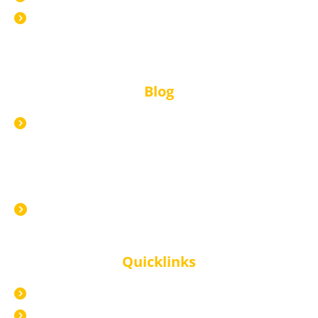
Selbstlernkurse
Blog
Alle Blogartikel
Neuster Blogartikel
Inhouse-Seminar: Die effektivste Form der
Mitarbeiterentwicklung?
Quicklinks
Impressum
Datenschutz