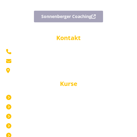
Sonnenberger Coaching
Kontakt
+49 176 70799809
mail@sonnenberger-akademie.com
Marktplatz 5 69469 Weinheim
Kurse
Alle Kurse
Live in Weinheim
Live Online
Pflege Live Online
Inhouse